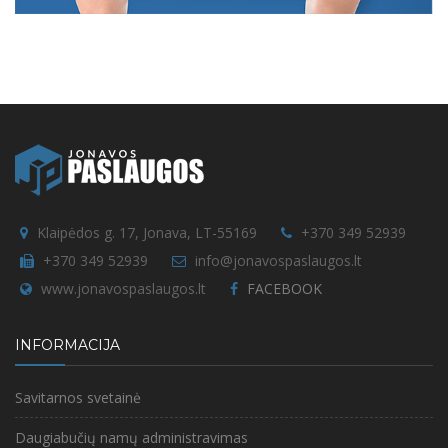
Klaipėdos g. 17, Jonava, LT-55169
+370 349 52939
+370 349 52939
info@jonavospaslaugos.lt
www.jonavospaslaugos.lt
FACEBOOK
INFORMACIJA
Savitarnos svetainė
Daugiabučių namų administravimas