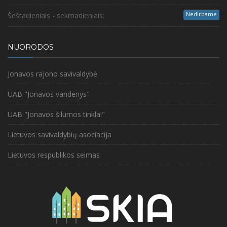
Nedirbame
Šeštadieniais - sekmadieniais:
NUORODOS
Jonavos rajono savivaldybė
UAB "Jonavos vandenys"
UAB "Jonavos šilumos tinklai"
Lietuvos savivaldybių asociacija
Lietuvos respublikos seimas