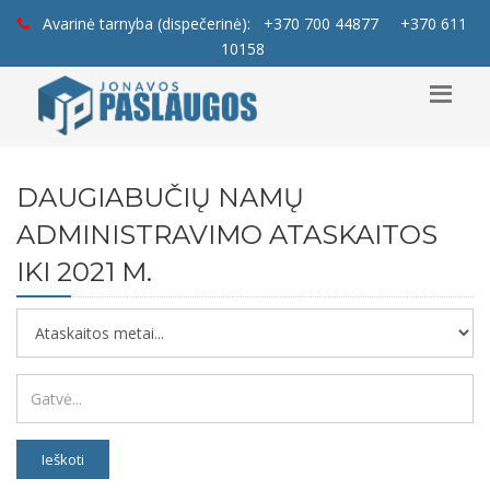
Avarinė tarnyba (dispečerinė):
+370 700 44877
+370 611
10158
DAUGIABUČIŲ NAMŲ
ADMINISTRAVIMO ATASKAITOS
IKI 2021 M.
Ieškoti