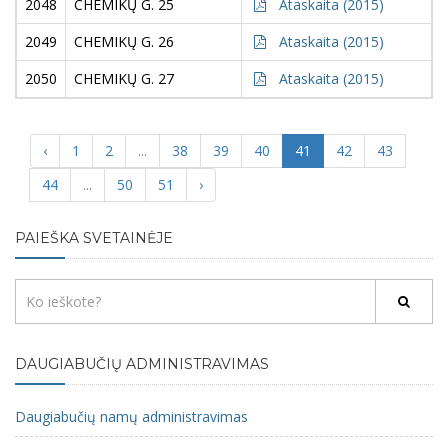
2048
CHEMIKŲ G. 25
Ataskaita (2015)
2049
CHEMIKŲ G. 26
Ataskaita (2015)
2050
CHEMIKŲ G. 27
Ataskaita (2015)
‹
1
2
...
38
39
40
41
42
43
44
...
50
51
›
PAIEŠKA SVETAINĖJE
DAUGIABUČIŲ ADMINISTRAVIMAS
Daugiabučių namų administravimas