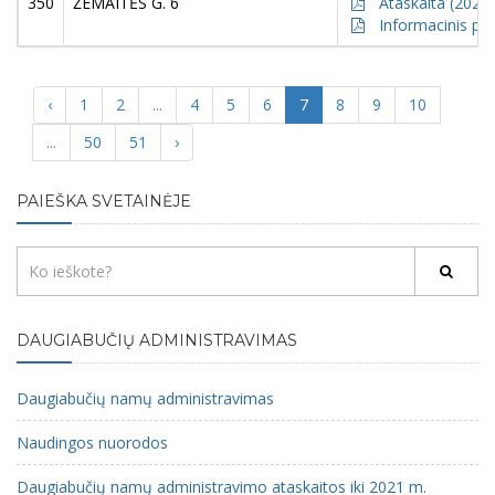
350
ŽEMAITĖS G. 6
Ataskaita (2021)
Informacinis pr
‹
1
2
...
4
5
6
7
8
9
10
...
50
51
›
PAIEŠKA SVETAINĖJE
DAUGIABUČIŲ ADMINISTRAVIMAS
Daugiabučių namų administravimas
Naudingos nuorodos
Daugiabučių namų administravimo ataskaitos iki 2021 m.