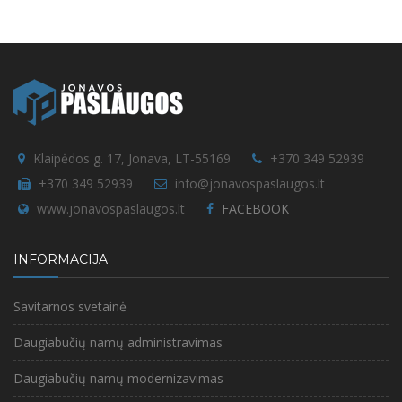
Klaipėdos g. 17, Jonava, LT-55169
+370 349 52939
+370 349 52939
info@jonavospaslaugos.lt
www.jonavospaslaugos.lt
FACEBOOK
INFORMACIJA
Savitarnos svetainė
Daugiabučių namų administravimas
Daugiabučių namų modernizavimas