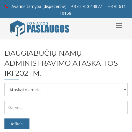
Avarinė tarnyba (dispečerinė):
+370 700 44877
+370 611
10158
DAUGIABUČIŲ NAMŲ
ADMINISTRAVIMO ATASKAITOS
IKI 2021 M.
Ieškoti