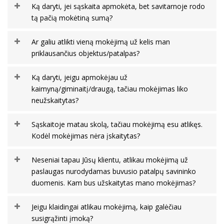
Ką daryti, jei sąskaita apmokėta, bet savitarnoje rodo
tą pačią mokėtiną sumą?
Ar galiu atlikti vieną mokėjimą už kelis man
priklausančius objektus/patalpas?
Ką daryti, jeigu apmokėjau už
kaimyną/giminaitį/draugą, tačiau mokėjimas liko
neužskaitytas?
Sąskaitoje matau skolą, tačiau mokėjimą esu atlikęs.
Kodėl mokėjimas nėra įskaitytas?
Neseniai tapau Jūsų klientu, atlikau mokėjimą už
paslaugas nurodydamas buvusio patalpų savininko
duomenis. Kam bus užskaitytas mano mokėjimas?
Jeigu klaidingai atlikau mokėjimą, kaip galėčiau
susigrąžinti įmoką?