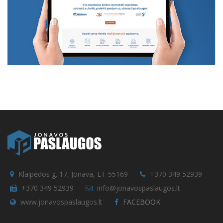
Klaipėdos g. 17, Jonava, LT-55169
+370 349 52939
+370 349 52939
info@jonavospaslaugos.lt
www.jonavospaslaugos.lt
FACEBOOK