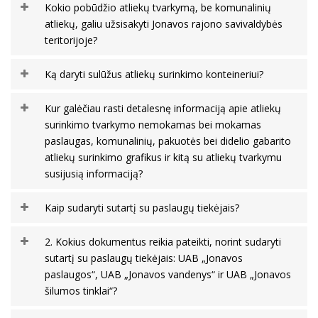
Kokio pobūdžio atliekų tvarkymą, be komunalinių
atliekų, galiu užsisakyti Jonavos rajono savivaldybės
teritorijoje?
Ką daryti sulūžus atliekų surinkimo konteineriui?
Kur galėčiau rasti detalesnę informaciją apie atliekų
surinkimo tvarkymo nemokamas bei mokamas
paslaugas, komunalinių, pakuotės bei didelio gabarito
atliekų surinkimo grafikus ir kitą su atliekų tvarkymu
susijusią informaciją?
Kaip sudaryti sutartį su paslaugų tiekėjais?
2. Kokius dokumentus reikia pateikti, norint sudaryti
sutartį su paslaugų tiekėjais: UAB „Jonavos
paslaugos“, UAB „Jonavos vandenys“ ir UAB „Jonavos
šilumos tinklai“?