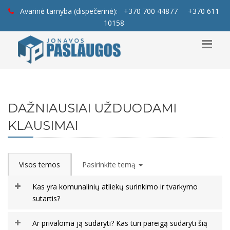
Avarinė tarnyba (dispečerinė):
+370 700 44877
+370 611
10158
DAŽNIAUSIAI UŽDUODAMI
KLAUSIMAI
Visos temos
Pasirinkite temą
Kas yra komunalinių atliekų surinkimo ir tvarkymo
sutartis?
Ar privaloma ją sudaryti? Kas turi pareigą sudaryti šią