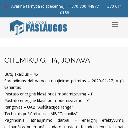
Avarinė tarnyba (dispečerinė):
+370 700 44877
+370 611
10158
CHEMIKŲ G. 114, JONAVA
Butų skaičius – 45
Sprendimas dėl namo atnaujinimo priimtas – 2020-01-27, A (I)
variantas
Pastato energinė klasė prieš modernizavimą – F
Pastato energinė klasė po modernizavimo – C
Rangovas – UAB "Aukštaitijos ranga"
Techninis prižiūrėtojas – MB "Techniks"
Pagrindiniai atnaujinimo darbai – energinį efektyvumą
didinančios priemonės sudaro: pastato fasado sienų, taip pat