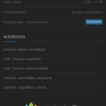
Pietų laikas:
11.00 - 11.45
Penktadieniais:
be pietų pertraukos
Nedirbame
Šeštadieniais - sekmadieniais:
NUORODOS
Jonavos rajono savivaldybė
UAB "Jonavos vandenys"
UAB "Jonavos šilumos tinklai"
Lietuvos savivaldybių asociacija
Lietuvos respublikos seimas