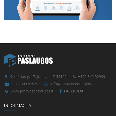
Klaipėdos g. 17, Jonava, LT-55169
+370 349 52939
+370 349 52939
info@jonavospaslaugos.lt
www.jonavospaslaugos.lt
FACEBOOK
INFORMACIJA