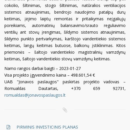
cokolio, šiltinimas, stogo šiltinimas, natūralios ventiliacijos
sistemos atnaujinimas, bendrojo naudojimo patalpų durų
keitimas, įėjimo laiptų remontas ir pritaikymas neįgaliųjų
poreikiams, automatinių balansavimo/srauto reguliavimo
ventilių ant stovų įrengimas, šildymo sistemos atnaujinimas,
šildymo punkto pertvarkymas, karštojo vandentiekio sistemos
keitimas, langų keitimas butuose, balkonų įstiklinimas. Kitos
priemonės – šaltojo vandentiekio magistralinių vamzdynų
keitimas, šaltojo vandentiekio stovų vamzdynų keitimas.
Namo rangos darbai baigti – 2023-01-27
Visa projekto įgyvendinimo kaina – 498.601,54 €
UAB "Jonavos paslaugos" paskirtas projekto vadovas –
Romualdas Dautartas, +370 659 92731,
romualdas@jonavospaslaugos.lt
PIRMINIS INVESTICINIS PLANAS