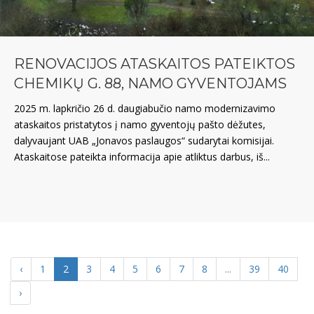
RENOVACIJOS ATASKAITOS PATEIKTOS
CHEMIKŲ G. 88, NAMO GYVENTOJAMS
2025 m. lapkričio 26 d. daugiabučio namo modernizavimo
ataskaitos pristatytos į namo gyventojų pašto dėžutes,
dalyvaujant UAB „Jonavos paslaugos“ sudarytai komisijai.
Ataskaitose pateikta informacija apie atliktus darbus, iš...
‹
1
2
3
4
5
6
7
8
...
39
40
›