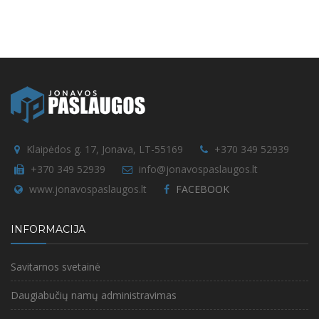
Klaipėdos g. 17, Jonava, LT-55169
+370 349 52939
+370 349 52939
info@jonavospaslaugos.lt
www.jonavospaslaugos.lt
FACEBOOK
INFORMACIJA
Savitarnos svetainė
Daugiabučių namų administravimas