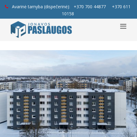
Avarinė tarnyba (dispečerinė):
+370 700 44877
+370 611
10158