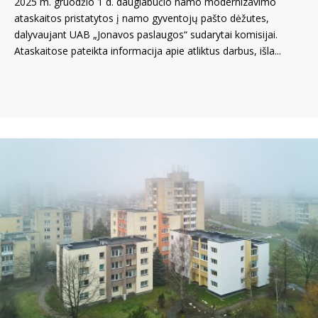
2025 m. gruodžio 1 d. daugiabučio namo modernizavimo
ataskaitos pristatytos į namo gyventojų pašto dėžutes,
dalyvaujant UAB „Jonavos paslaugos“ sudarytai komisijai.
Ataskaitose pateikta informacija apie atliktus darbus, išla...