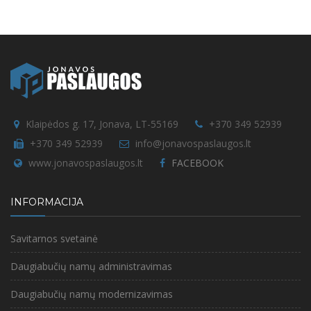
Klaipėdos g. 17, Jonava, LT-55169
+370 349 52939
+370 349 52939
info@jonavospaslaugos.lt
www.jonavospaslaugos.lt
FACEBOOK
INFORMACIJA
Savitarnos svetainė
Daugiabučių namų administravimas
Daugiabučių namų modernizavimas