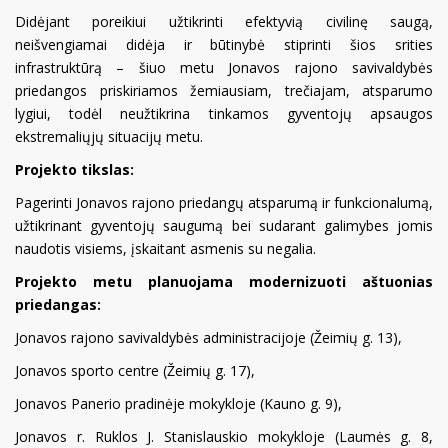
Didėjant poreikiui užtikrinti efektyvią civilinę saugą,
neišvengiamai didėja ir būtinybė stiprinti šios srities
infrastruktūrą – šiuo metu Jonavos rajono savivaldybės
priedangos priskiriamos žemiausiam, trečiajam, atsparumo
lygiui, todėl neužtikrina tinkamos gyventojų apsaugos
ekstremaliųjų situacijų metu.
Projekto tikslas:
Pagerinti Jonavos rajono priedangų atsparumą ir funkcionalumą,
užtikrinant gyventojų saugumą bei sudarant galimybes jomis
naudotis visiems, įskaitant asmenis su negalia.
Projekto metu planuojama modernizuoti aštuonias
priedangas:
Jonavos rajono savivaldybės administracijoje (Žeimių g. 13),
Jonavos sporto centre (Žeimių g. 17),
Jonavos Panerio pradinėje mokykloje (Kauno g. 9),
Jonavos r. Ruklos J. Stanislauskio mokykloje (Laumės g. 8,