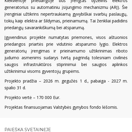
Kiekvienoje priedangoje bus įrengtas dyzelinis elektros
generatorius su automatiniu įsijungimo mechanizmu (ARĮ). Šie
įrenginiai užtikrins nepertraukiamą gyvybiškai svarbių paslaugų,
tokių kaip elektra ar šildymas, prieinamumą. Tai ženkliai padidins
priedangų savarankiškumą bei atsparumą.
Įgyvendinus projekte numatytas priemones, visos aštuonios
priedangos priartės prie vidutinio atsparumo lygio. Elektros
generatorių įrengimas ir prieinamumo užtikrinimas riboto
judumo asmenims sudarys tvirtą pagrindą tolesniam civilinės
saugos infrastruktūros stiprinimui bei saugios aplinkos
užtikrinimui visoms gyventojų grupėms.
Projekto pradžia – 2026 m. gegužės 1 d., pabaiga - 2027 m.
spalio 31 d.
Projekto vertė – 170 000 Eur.
Projektas finansuojamas Valstybės gynybos fondo lėšomis.
PAIEŠKA SVETAINĖJE