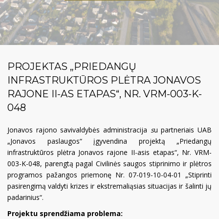
PROJEKTAS „PRIEDANGŲ
INFRASTRUKTŪROS PLĖTRA JONAVOS
RAJONE II-AS ETAPAS“, NR. VRM-003-K-
048
Jonavos rajono savivaldybės administracija
s
u partneriais UAB
„Jonavos paslaugos“ įgyvendina projektą „Priedangų
infrastruktūros plėtra Jonavos rajone II-asis etapas“, Nr. VRM-
003-K-048, parengtą pagal Civilinės saugos stiprinimo ir plėtros
programos pažangos priemonę Nr. 07-019-10-04-01 „Stiprinti
pasirengimą valdyti krizes ir ekstremaliąsias situacijas ir šalinti jų
padarinius“.
Projektu sprendžiama problema: