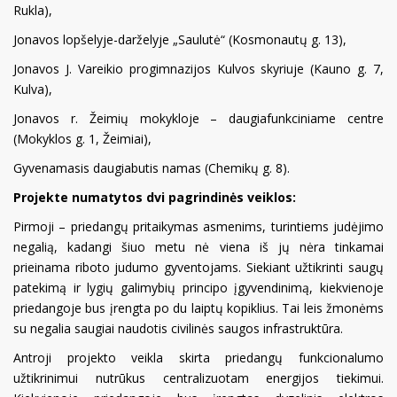
Rukla),
Jonavos lopšelyje-darželyje „Saulutė“ (Kosmonautų g. 13),
Jonavos J. Vareikio progimnazijos Kulvos skyriuje (Kauno g. 7,
Kulva),
Jonavos r. Žeimių mokykloje – daugiafunkciniame centre
(Mokyklos g. 1, Žeimiai),
Gyvenamasis daugiabutis namas (Chemikų g. 8).
Projekte numatytos dvi pagrindinės veiklos:
Pirmoji – priedangų pritaikymas asmenims, turintiems judėjimo
negalią, kadangi šiuo metu nė viena iš jų nėra tinkamai
prieinama riboto judumo gyventojams. Siekiant užtikrinti saugų
patekimą ir lygių galimybių principo įgyvendinimą, kiekvienoje
priedangoje bus įrengta po du laiptų kopiklius. Tai leis žmonėms
su negalia saugiai naudotis civilinės saugos infrastruktūra.
Antroji projekto veikla skirta priedangų funkcionalumo
užtikrinimui nutrūkus centralizuotam energijos tiekimui.