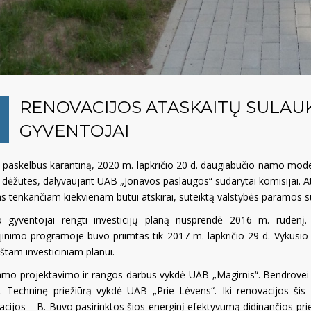
RENOVACIJOS ATASKAITŲ SULAUK
GYVENTOJAI
e paskelbus karantiną, 2020 m. lapkričio 20 d. daugiabučio namo mod
 dėžutes, dalyvaujant UAB „Jonavos paslaugos“ sudarytai komisijai. At
das tenkančiam kiekvienam butui atskirai, suteiktą valstybės paramos 
gyventojai rengti investicijų planą nusprendė 2016 m. rudenį.
jinimo programoje buvo priimtas tik 2017 m. lapkričio 29 d. Vykusio 
štam investiciniam planui.
amo projektavimo ir rangos darbus vykdė UAB „Magirnis“. Bendrovei
“. Techninę priežiūrą vykdė UAB „Prie Lėvens“. Iki renovacijos ši
acijos – B. Buvo pasirinktos šios energinį efektyvumą didinančios prie