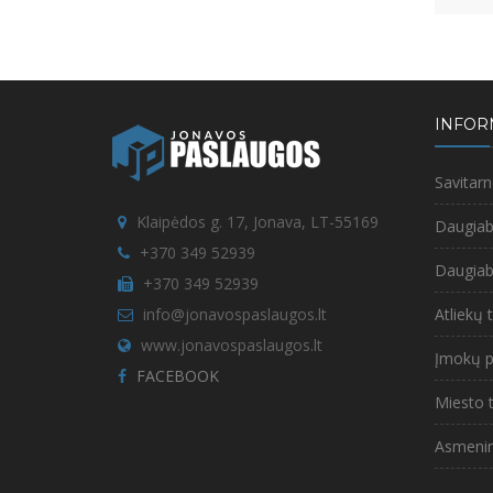
INFOR
Savitar
Klaipėdos g. 17, Jonava, LT-55169
Daugia
+370 349 52939
Daugi
+370 349 52939
info@jonavospaslaugos.lt
Atliekų
www.jonavospaslaugos.lt
Įmokų p
FACEBOOK
Miesto
Asmeni