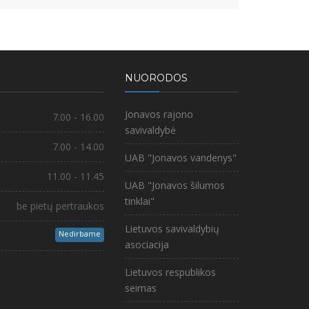
NUORODOS
Jonavos rajono
7.00 - 16.00
savivaldybė
7.00 - 14.00
UAB "Jonavos vandenys"
11.00 - 11.45
UAB "Jonavos šilumos
tinklai"
be pietų pertraukos
Lietuvos savivaldybių
Nedirbame
asociacija
Lietuvos respublikos
seimas