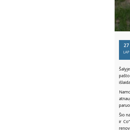
27
LAP
Šalyj
pašto
išlai
Namo 
atnau
paruo
Šio n
ir Co
renov