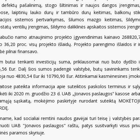
 defektų pašalinimą, stogo šiltinimas ir naujos dangos įrengima
pose, laiptinių lauko durų ir tambūro durų keitimas, balkonų stik
liacijos sistemos pertvarkymas, šilumos mazgo keitimas, šildym
statų ventilių įrengimas, šildymo daliklinės apskaitos sistemos įrengi
abučio namo atnaujinimo projekto įgyvendinimas kainavo 268820,70
o 36,20 proc. visų projekto išlaidų. Projekto parengimo išlaidos ir 
bė pilnai finansavo.
m butui tenkanti investicijų suma, priklausomai nuo buto dydžio ir 
,56 Eur. Dalį šios sumos padengė valstybė, butų savininkams tenka
oja nuo 4830,54 Eur iki 10790,90 Eur. Atitinkamai kasmėnesines įmoko
aitose pateikta informacija apie suteiktos paskolos terminus ir sąl
ėti iki 2020 m. gruodžio 23 d. UAB „Jonavos paslaugos“ kasose arb
iamąją sąskaitą, mokėjimo paskirtyje nurodant suteiktą MOK
RDĘ.
name, kad socialiai remtini naudos gavėjai turi teisę į valstybės pa
muoti UAB "Jonavos paslaugos" raštu, patys susitvarkyti visus pr
linės paramos skyriuje.