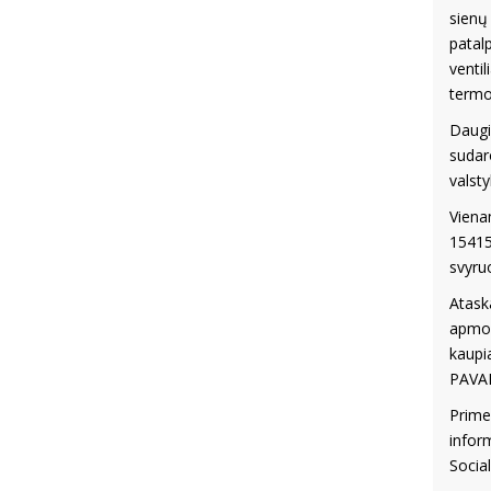
sienų
patal
venti
termo
Daugi
sudar
valsty
Viena
15415
svyru
Atask
apmok
kaup
PAVA
Prime
infor
Socia