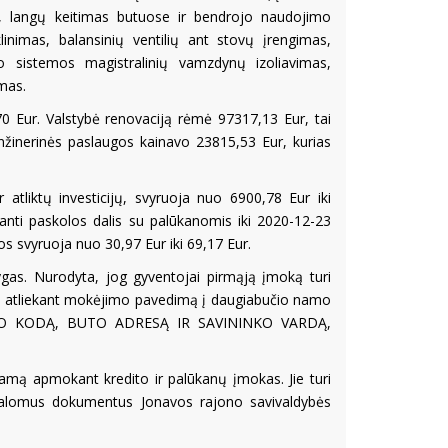
s, langų keitimas butuose ir bendrojo naudojimo
linimas, balansinių ventilių ant stovų įrengimas,
o sistemos magistralinių vamzdynų izoliavimas,
mas.
 Eur. Valstybė renovaciją rėmė 97317,13 Eur, tai
inžinerinės paslaugos kainavo 23815,53 Eur, kurias
atliktų investicijų, svyruoja nuo 6900,78 Eur iki
nti paskolos dalis su palūkanomis iki 2020-12-23
s svyruoja nuo 30,97 Eur iki 69,17 Eur.
ygas. Nurodyta, jog gyventojai pirmąją įmoką turi
a atliekant mokėjimo pavedimą į daugiabučio namo
ĖTOJO KODĄ, BUTO ADRESĄ IR SAVININKO VARDĄ,
ramą apmokant kredito ir palūkanų įmokas. Jie turi
ivalomus dokumentus Jonavos rajono savivaldybės