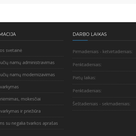
MACIJA
DARBO LAIKAS
nos svetainė
Pirmadieniais - ketvirtadieniais:
bučių namų administravimas
Penktadieniais:
abučių namų modernizavimas
Pietų laikas:
 tvarkymas
Penktadieniais:
riėmimas, mokesčiai
Šeštadieniais - sekmadieniais:
 tvarkymas ir priežiūra
ms su negalia tvarkos aprašas