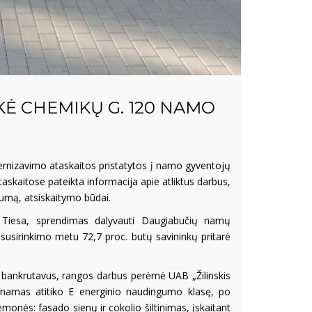
Ė CHEMIKŲ G. 120 NAMO
ernizavimo ataskaitos pristatytos į namo gyventojų
askaitose pateikta informacija apie atliktus darbus,
sumą, atsiskaitymo būdai.
 Tiesa, sprendimas dalyvauti Daugiabučių namų
susirinkimo metu 72,7 proc. butų savininkų pritarė
 bankrutavus, rangos darbus perėmė UAB „Žilinskis
s namas atitiko E energinio naudingumo klasę, po
monės: fasado sienų ir cokolio šiltinimas, įskaitant