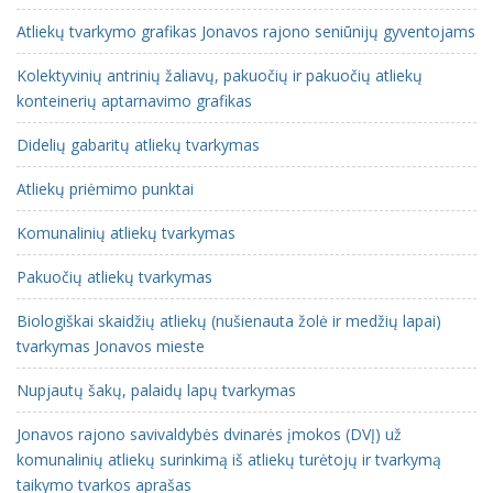
Atliekų tvarkymo grafikas Jonavos rajono seniūnijų gyventojams
Kolektyvinių antrinių žaliavų, pakuočių ir pakuočių atliekų
konteinerių aptarnavimo grafikas
Didelių gabaritų atliekų tvarkymas
Atliekų priėmimo punktai
Komunalinių atliekų tvarkymas
Pakuočių atliekų tvarkymas
Biologiškai skaidžių atliekų (nušienauta žolė ir medžių lapai)
tvarkymas Jonavos mieste
Nupjautų šakų, palaidų lapų tvarkymas
Jonavos rajono savivaldybės dvinarės įmokos (DVĮ) už
komunalinių atliekų surinkimą iš atliekų turėtojų ir tvarkymą
taikymo tvarkos aprašas