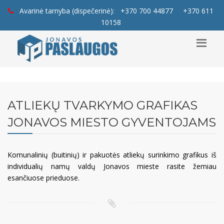
Avarinė tarnyba (dispečerinė):
+370 700 44877
+370 611
10158
ATLIEKŲ TVARKYMO GRAFIKAS
JONAVOS MIESTO GYVENTOJAMS
Komunalinių (buitinių) ir pakuotės atliekų surinkimo grafikus iš
individualių namų valdų Jonavos mieste rasite žemiau
esančiuose prieduose.