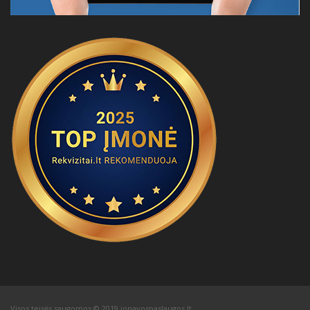
Visos teisės saugomos © 2019 jonavospaslaugos.lt