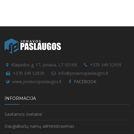
Klaipėdos g. 17, Jonava, LT-55169
+370 349 52939
+370 349 52939
info@jonavospaslaugos.lt
www.jonavospaslaugos.lt
FACEBOOK
INFORMACIJA
Savitarnos svetainė
Daugiabučių namų administravimas