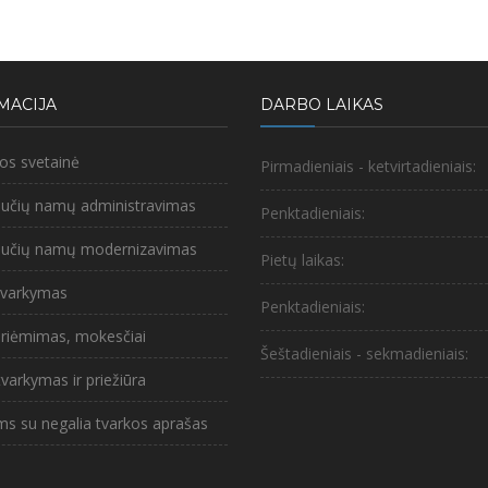
MACIJA
DARBO LAIKAS
nos svetainė
Pirmadieniais - ketvirtadieniais:
bučių namų administravimas
Penktadieniais:
abučių namų modernizavimas
Pietų laikas:
 tvarkymas
Penktadieniais:
riėmimas, mokesčiai
Šeštadieniais - sekmadieniais:
 tvarkymas ir priežiūra
ms su negalia tvarkos aprašas