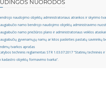
UDINGOS NUORODOS
endrojo naudojimo objektų administratoriaus atrankos ir skyrimo tv
augiabučio namo bendrojo naudojimo objektų administravimo nuost
augiabučio namo priežiūros plano ir administratoriaus veiklos atask
augiabučių gyvenamųjų namų ar kitos paskirties pastatų savininkų be
ndimų tvarkos aprašas
tatybos techninis reglamentas STR 1.03.07:2017 “Statinių techninės i
o kadastro objektų formavimo tvarka”.