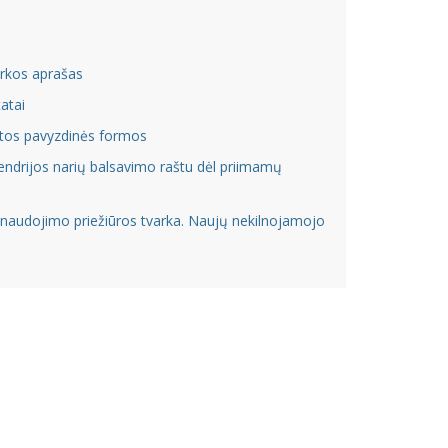
arkos aprašas
atai
aitos pavyzdinės formos
ndrijos narių balsavimo raštu dėl priimamų
r naudojimo priežiūros tvarka. Naujų nekilnojamojo