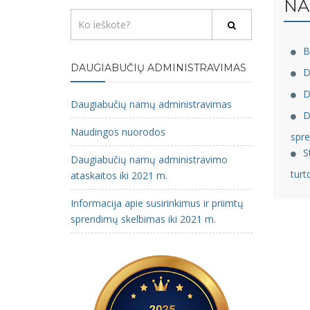
NA
B
DAUGIABUČIŲ ADMINISTRAVIMAS
D
D
Daugiabučių namų administravimas
D
Naudingos nuorodos
spre
S
Daugiabučių namų administravimo
turt
ataskaitos iki 2021 m.
Informacija apie susirinkimus ir priimtų
sprendimų skelbimas iki 2021 m.