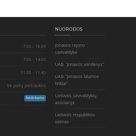
NUORODOS
Jonavos rajono
7.00 - 16.00
savivaldybė
7.00 - 14.00
UAB "Jonavos vandenys"
11.00 - 11.45
UAB "Jonavos šilumos
tinklai"
be pietų pertraukos
Lietuvos savivaldybių
Nedirbame
asociacija
Lietuvos respublikos
seimas