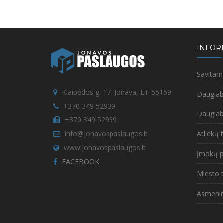
INFOR
Savitar
Klaipėdos g. 17, Jonava, LT-55169
Daugia
+370 349 52939
Daugi
+370 349 52939
info@jonavospaslaugos.lt
Atliekų
www.jonavospaslaugos.lt
Įmokų p
FACEBOOK
Miesto
Asmeni