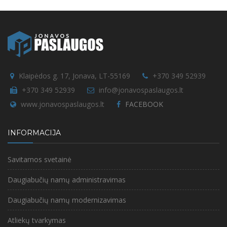
Klaipėdos g. 17, Jonava, LT-55169
+370 349 52939
+370 349 52939
info@jonavospaslaugos.lt
www.jonavospaslaugos.lt
FACEBOOK
INFORMACIJA
Savitarnos svetainė
Daugiabučių namų administravimas
Daugiabučių namų modernizavimas
Atliekų tvarkymas